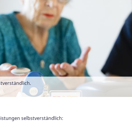
stverständlich.
istungen selbstverständlich: