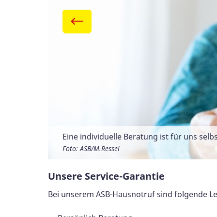
Eine individuelle Beratung ist für uns selb
Hausnotrufsender.
Foto: ASB/M.Ressel
Foto: ASB/M.Ressel
Unsere Service-Garantie
Bei unserem ASB-Hausnotruf sind folgende Le