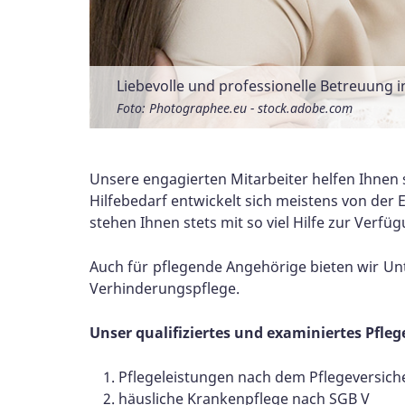
Liebevolle und professionelle Betreuung in
Ambulante Pflegedienste kommen zu den S
Mit dem ambulanten Pflegedienst des ASB 
Eine alte Dame sitzt lächelnd auf dem So
Der ASB-Hausnotruf bietet Senioren das g
Der Hausnotrufsender kann unauffällig 
Foto: Photographee.eu - stock.adobe.com
Foto: ASB/Werner Krüper
Foto: ASB/B. Bechtloff
Foto: ASB/L. Dahmen
Foto: ASB/T. Ehling
Foto: ASB/F. Zanettini
Unsere engagierten Mitarbeiter helfen Ihnen 
Hilfebedarf entwickelt sich meistens von der
stehen Ihnen stets mit so viel Hilfe zur Verf
Auch für pflegende Angehörige bieten wir U
Verhinderungspflege.
Unser qualifiziertes und examiniertes Pfleg
Pflegeleistungen nach dem Pflegeversich
häusliche Krankenpflege nach SGB V