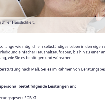
 Ihrer Häuslichkeit.
enioren nach Hause und helfen ihnen so, länger in der v
können viele Senioren länger in den eigenen vier Wänden 
fa in ihrem Wohnzimmer.
ute Gefühl, sicher zu Hause zu leben. Im Notfall kommt Hil
als Armband getragen werden.
so lange wie möglich ein selbständiges Leben in den eigen
 Erledigung einfacher Haushaltsaufgaben, bis hin zu einer 
ügung, wie Sie es benötigen und wünschen.
nterstützung nach Maß. Sei es im Rahmen von Beratungsb
epersonal bietet folgende Leistungen an:
erungsgesetz SGB XI