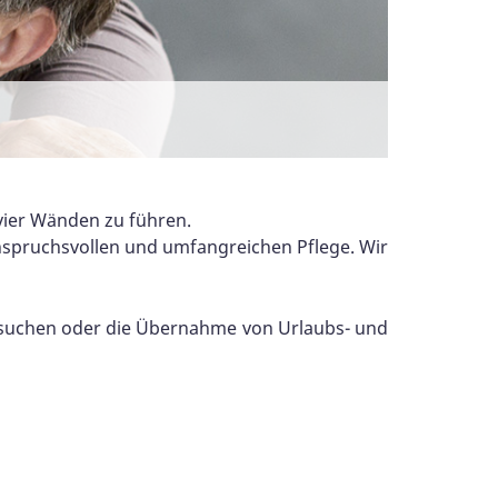
ertrauten Umgebung bleiben zu können.
leben.
fe auf Knopfdruck.
 vier Wänden zu führen.
anspruchsvollen und umfangreichen Pflege. Wir
esuchen oder die Übernahme von Urlaubs- und