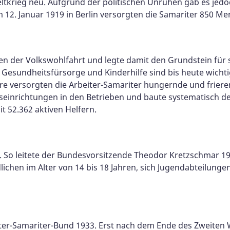
ltkrieg neu. Aufgrund der politischen Unruhen gab es jedo
 12. Januar 1919 in Berlin versorgten die Samariter 850 M
ten der Volkswohlfahrt und legte damit den Grundstein für 
Gesundheitsfürsorge und Kinderhilfe sind bis heute wichti
re versorgten die Arbeiter-Samariter hungernde und friere
inrichtungen in den Betrieben und baute systematisch den
t 52.362 aktiven Helfern.
". So leitete der Bundesvorsitzende Theodor Kretzschmar 1
ichen im Alter von 14 bis 18 Jahren, sich Jugendabteilunge
iter-Samariter-Bund 1933. Erst nach dem Ende des Zweiten 